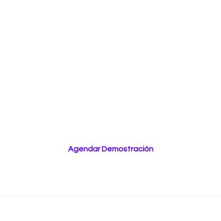
Agenda una cita de
demostración
Con nuestro asesor y
conoce nuestros beneficios
Agendar Demostración